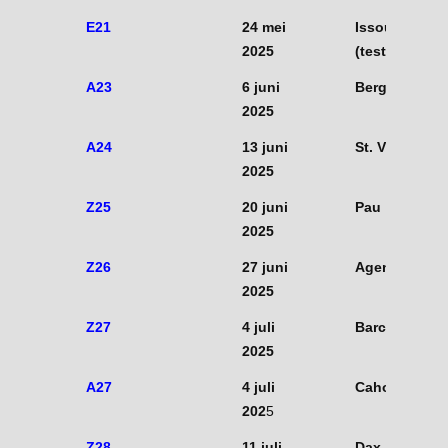
E21
24 mei
Issoudun
2025
(testvlucht)
A23
6 juni
Bergerac
2025
A24
13 juni
St. Vincent
2025
Z25
20 juni
Pau
2025
Z26
27 juni
Agen
2025
Z27
4 juli
Barcelona
2025
A27
4 juli
Cahors
202
5
Z28
11 juli
Dax