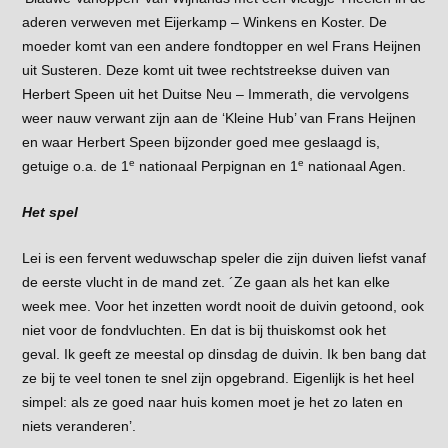
aderen verweven met Eijerkamp – Winkens en Koster. De
moeder komt van een andere fondtopper en wel Frans Heijnen
uit Susteren. Deze komt uit twee rechtstreekse duiven van
Herbert Speen uit het Duitse Neu – Immerath, die vervolgens
weer nauw verwant zijn aan de ‘Kleine Hub’ van Frans Heijnen
en waar Herbert Speen bijzonder goed mee geslaagd is,
e
e
getuige o.a. de 1
nationaal Perpignan en 1
nationaal Agen.
Het spel
Lei is een fervent weduwschap speler die zijn duiven liefst vanaf
de eerste vlucht in de mand zet. ´Ze gaan als het kan elke
week mee. Voor het inzetten wordt nooit de duivin getoond, ook
niet voor de fondvluchten. En dat is bij thuiskomst ook het
geval. Ik geeft ze meestal op dinsdag de duivin. Ik ben bang dat
ze bij te veel tonen te snel zijn opgebrand. Eigenlijk is het heel
simpel: als ze goed naar huis komen moet je het zo laten en
niets veranderen’.