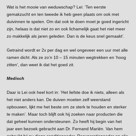
Wat is het mooie van weduwschap? Lei: ‘Ten eerste
gemakzucht en ten tweede ik heb geen plaats om ook met
duivinnen te spelen. Om dat ook te doen moet je goed ingericht
zijn, helaas is dat niet zo en ook lichamelijk gaat het niet meer
zo makkelijk als jaren geleden. Dan is de keus snel gemaakt’.
Getraind wordt er 2x per dag en wel ongeveer een uur met alle
ramen dicht. Als ze zo’n 10 – 15 minuten wegtrekken en ‘hoog
zitten’, dan weet ik dat het goed zit.
Medisch
Daar is Lei ook heel kort in: ‘Het liefste doe ik niets, alleen als
het niet anders kan. De duiven moeten zelf weerstand
opbouwen, lijkt me het beste om ze sterk te houden en sterker
te maken’. Maar toch blijft ook hij zoeken naar producten die
dat geheel kunnen ondersteunen. Zo heeft hij begin van het
jaar een bezoek gebracht aan Dr. Fernand Mariën. Van hem
gebruikt hij nu diens conditiepoeder, Recuperatiepoeder en olie