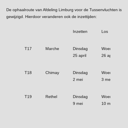
De ophaalroute van Afdeling Limburg voor de Tussenvluchten is
gewijzigd. Hierdoor veranderen ook de inzettijden:
Inzetten
Los
T17
Marche
Dinsdag
Woensdag
25 april
26 april
T18
Chimay
Dinsdag
Woensdag
2 mei
3 mei
T19
Rethel
Dinsdag
Woensdag
9 mei
10 mei