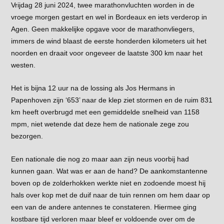
Vrijdag 28 juni 2024, twee marathonvluchten worden in de
vroege morgen gestart en wel in Bordeaux en iets verderop in
Agen. Geen makkelijke opgave voor de marathonvliegers,
immers de wind blaast de eerste honderden kilometers uit het
noorden en draait voor ongeveer de laatste 300 km naar het
westen.
Het is bijna 12 uur na de lossing als Jos Hermans in
Papenhoven zijn ‘653’ naar de klep ziet stormen en de ruim 831
km heeft overbrugd met een gemiddelde snelheid van 1158
mpm, niet wetende dat deze hem de nationale zege zou
bezorgen.
Een nationale die nog zo maar aan zijn neus voorbij had
kunnen gaan. Wat was er aan de hand? De aankomstantenne
boven op de zolderhokken werkte niet en zodoende moest hij
hals over kop met de duif naar de tuin rennen om hem daar op
een van de andere antennes te constateren. Hiermee ging
kostbare tijd verloren maar bleef er voldoende over om de