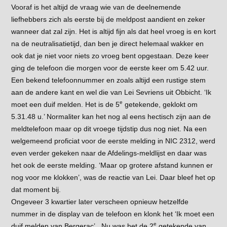
Vooraf is het altijd de vraag wie van de deelnemende
liefhebbers zich als eerste bij de meldpost aandient en zeker
wanneer dat zal zijn. Het is altijd fijn als dat heel vroeg is en kort
na de neutralisatietijd, dan ben je direct helemaal wakker en
ook dat je niet voor niets zo vroeg bent opgestaan. Deze keer
ging de telefoon die morgen voor de eerste keer om 5.42 uur.
Een bekend telefoonnummer en zoals altijd een rustige stem
aan de andere kant en wel die van Lei Sevriens uit Obbicht. ‘Ik
e
moet een duif melden. Het is de 5
getekende, geklokt om
5.31.48 u.’ Normaliter kan het nog al eens hectisch zijn aan de
meldtelefoon maar op dit vroege tijdstip dus nog niet. Na een
welgemeend proficiat voor de eerste melding in NIC 2312, werd
even verder gekeken naar de Afdelings-meldlijst en daar was
het ook de eerste melding. ‘Maar op grotere afstand kunnen er
nog voor me klokken’, was de reactie van Lei. Daar bleef het op
dat moment bij.
Ongeveer 3 kwartier later verscheen opnieuw hetzelfde
nummer in de display van de telefoon en klonk het ‘Ik moet een
e
duif melden van Bergerac’. Nu was het de 2
getekende van