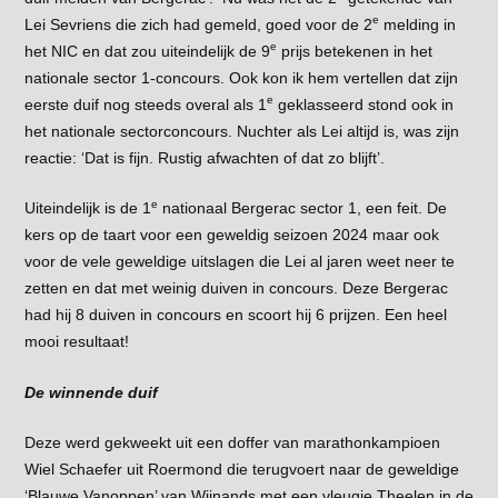
e
Lei Sevriens die zich had gemeld, goed voor de 2
melding in
e
het NIC en dat zou uiteindelijk de 9
prijs betekenen in het
nationale sector 1-concours. Ook kon ik hem vertellen dat zijn
e
eerste duif nog steeds overal als 1
geklasseerd stond ook in
het nationale sectorconcours. Nuchter als Lei altijd is, was zijn
reactie: ‘Dat is fijn. Rustig afwachten of dat zo blijft’.
e
Uiteindelijk is de 1
nationaal Bergerac sector 1, een feit. De
kers op de taart voor een geweldig seizoen 2024 maar ook
voor de vele geweldige uitslagen die Lei al jaren weet neer te
zetten en dat met weinig duiven in concours. Deze Bergerac
had hij 8 duiven in concours en scoort hij 6 prijzen. Een heel
mooi resultaat!
De winnende duif
Deze werd gekweekt uit een doffer van marathonkampioen
Wiel Schaefer uit Roermond die terugvoert naar de geweldige
‘Blauwe Vanoppen’ van Wijnands met een vleugje Theelen in de